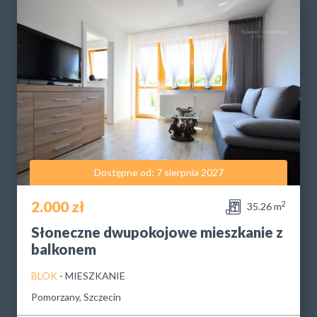
Dostępne od: 7 sierpnia 2027
2.000 zł
2
35.26 m
Słoneczne dwupokojowe mieszkanie z
balkonem
BLOK
- MIESZKANIE
Pomorzany, Szczecin