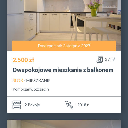
Dostępne od: 2 sierpnia 2027
2.500 zł
2
37 m
Dwupokojowe mieszkanie z balkonem
BLOK
- MIESZKANIE
Pomorzany, Szczecin
2 Pokoje
2018 r.