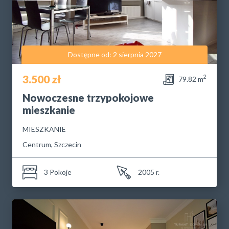
Dostępne od: 2 sierpnia 2027
3.500 zł
2
79.82 m
Nowoczesne trzypokojowe
mieszkanie
MIESZKANIE
Centrum, Szczecin
3 Pokoje
2005 r.