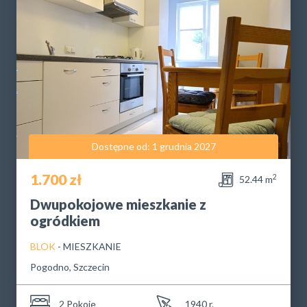
Dostępne od: 1 grudnia 2027
1.700 zł
2
52.44 m
Dwupokojowe mieszkanie z
ogródkiem
BLOK
- MIESZKANIE
Pogodno, Szczecin
2 Pokoje
1940 r.