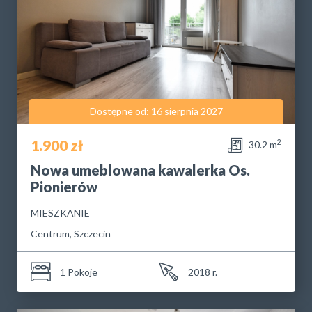
Dostępne od: 16 sierpnia 2027
1.900 zł
2
30.2 m
Nowa umeblowana kawalerka Os.
Pionierów
MIESZKANIE
Centrum, Szczecin
1 Pokoje
2018 r.