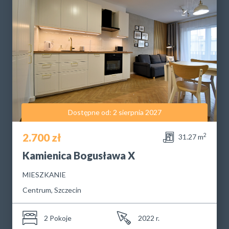
Dostępne od: 2 sierpnia 2027
2.700 zł
2
31.27 m
Kamienica Bogusława X
MIESZKANIE
Centrum, Szczecin
2 Pokoje
2022 r.