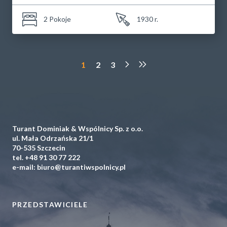
2 Pokoje
1930 r.
1
2
3
Turant Dominiak & Wspólnicy Sp. z o.o.
ul. Mała Odrzańska 21/1
70-535 Szczecin
tel.
+48 91 30 77 222
e-mail:
biuro@turantiwspolnicy.pl
PRZEDSTAWICIELE