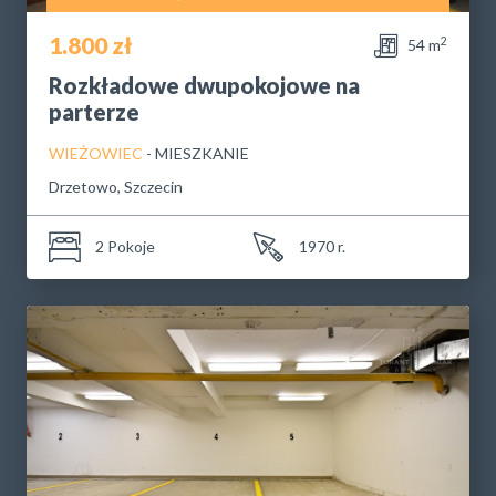
1.800 zł
2
54 m
Rozkładowe dwupokojowe na
parterze
WIEŻOWIEC
- MIESZKANIE
Drzetowo, Szczecin
2 Pokoje
1970 r.