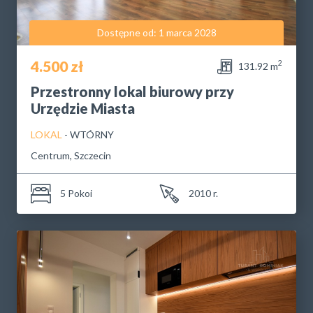
Dostępne od: 1 marca 2028
4.500 zł
2
131.92 m
Przestronny lokal biurowy przy
Urzędzie Miasta
LOKAL
- WTÓRNY
Centrum, Szczecin
5 Pokoi
2010 r.