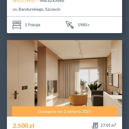
WIEŻOWIEC
- MIESZKANIE
os. Bandurskiego, Szczecin
1 Pokoje
1980 r.
Dostępne od: 2 sierpnia 2027
2.500 zł
2
27.01 m