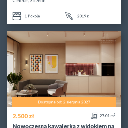
Centrum, Szczecin
1 Pokoje
2019 r.
Dostępne od: 2 sierpnia 2027
2.500 zł
2
27.01 m
Nowoczesna kawalerka z widokiem na