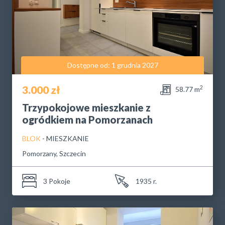
Dostępne od: 1 grudnia 2027
3.000 zł
2
58.77 m
Trzypokojowe mieszkanie z
ogródkiem na Pomorzanach
BLOK
- MIESZKANIE
Pomorzany, Szczecin
3 Pokoje
1935 r.