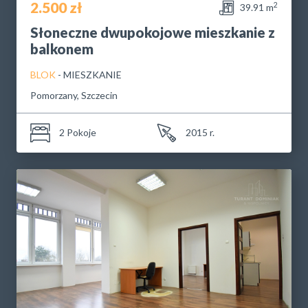
2.500 zł
2
39.91 m
Słoneczne dwupokojowe mieszkanie z
balkonem
BLOK
- MIESZKANIE
Pomorzany, Szczecin
2 Pokoje
2015 r.