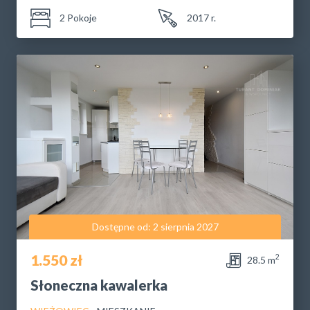
2 Pokoje
2017 r.
Dostępne od: 2 sierpnia 2027
1.550 zł
2
28.5 m
Słoneczna kawalerka