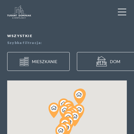
WYNAJEM
WSZYSTKIE
Szybka filtracja:
SPRZEDAŻ
MIESZKANIE
DOM
OBIEKTY KOMERCYJNE
DLA DEWELOPERÓW
USŁUGI DODATKOWE
O NAS
KONTAKT