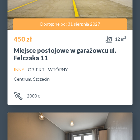
Dostępne od: 31 sierpnia 2027
450 zł
2
12 m
Miejsce postojowe w garażowcu ul.
Felczaka 11
INNY
- OBIEKT - WTÓRNY
Centrum, Szczecin
2000 r.