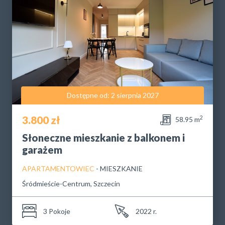
Dostępne od: 2 sierpnia 2027
3.800 zł
2
58.95 m
Słoneczne mieszkanie z balkonem i
garażem
APARTAMENTOWIEC
- MIESZKANIE
Śródmieście-Centrum, Szczecin
3 Pokoje
2022 r.