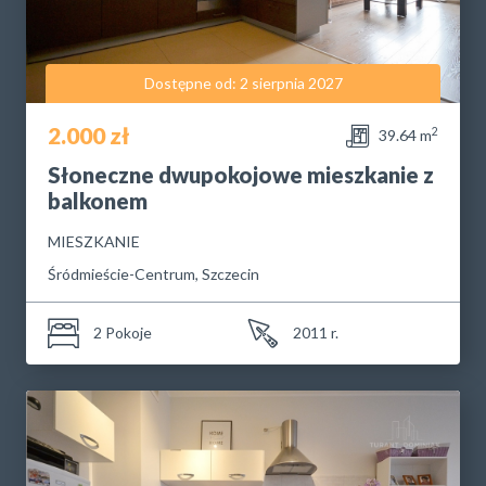
Dostępne od: 2 sierpnia 2027
2.000 zł
2
39.64 m
Słoneczne dwupokojowe mieszkanie z
balkonem
MIESZKANIE
Śródmieście-Centrum, Szczecin
2 Pokoje
2011 r.