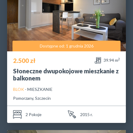
Dostępne od: 1 grudnia 2026
2.500 zł
2
39.94 m
Słoneczne dwupokojowe mieszkanie z
balkonem
BLOK
- MIESZKANIE
Pomorzany, Szczecin
2 Pokoje
2015 r.