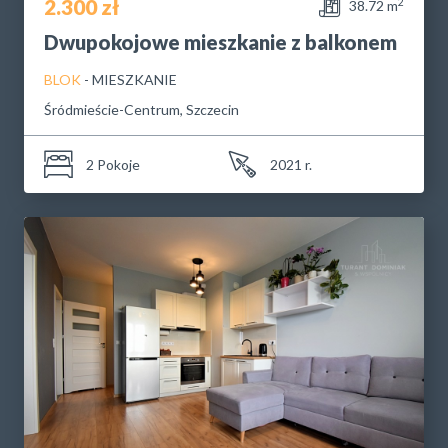
2.300 zł
2
38.72 m
Dwupokojowe mieszkanie z balkonem
BLOK
- MIESZKANIE
Śródmieście-Centrum, Szczecin
2 Pokoje
2021 r.