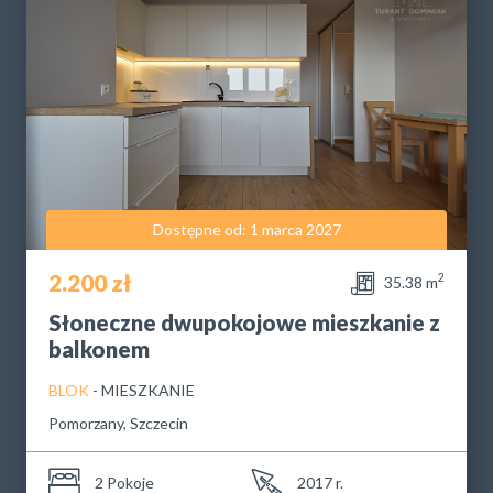
Dostępne od: 1 marca 2027
2.200 zł
2
35.38 m
Słoneczne dwupokojowe mieszkanie z
balkonem
BLOK
- MIESZKANIE
Pomorzany, Szczecin
2 Pokoje
2017 r.