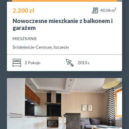
2.200 zł
2
40.58 m
Nowoczesne mieszkanie z balkonem i
garażem
MIESZKANIE
Śródmieście-Centrum, Szczecin
2 Pokoje
2013 r.