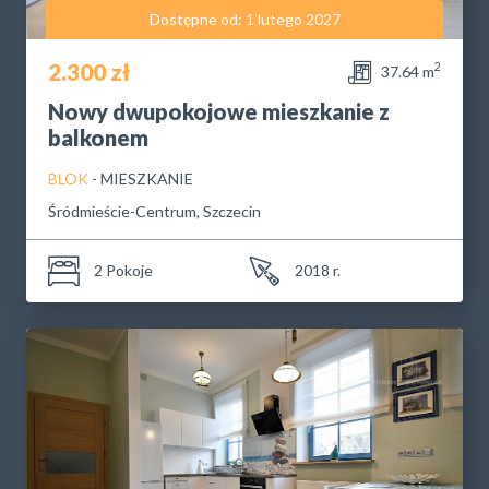
Dostępne od: 1 lutego 2027
2.300 zł
2
37.64 m
Nowy dwupokojowe mieszkanie z
balkonem
BLOK
- MIESZKANIE
Śródmieście-Centrum, Szczecin
2 Pokoje
2018 r.