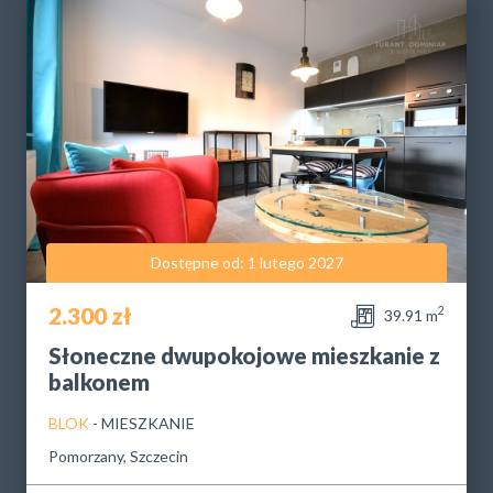
Dostępne od: 1 lutego 2027
2.300 zł
2
39.91 m
Słoneczne dwupokojowe mieszkanie z
balkonem
BLOK
- MIESZKANIE
Pomorzany, Szczecin