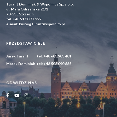
Turant Dominiak & Wspólnicy Sp. z o.o.
ul. Mała Odrzańska 21/1
70-535 Szczecin
tel.
+48 91 30 77 222
e-mail:
biuro@turantiwspolnicy.pl
PRZEDSTAWICIELE
Jarek Turant
tel:
+48 603 903 401
Marek Dominiak
tel:
+48 506 090 665
ODWIEDŹ NAS