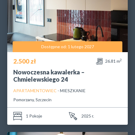
Dostępne od: 1 lutego 2027
2.500 zł
2
26.81 m
Nowoczesna kawalerka –
Chmielewskiego 24
APARTAMENTOWIEC
- MIESZKANIE
Pomorzany, Szczecin
1 Pokoje
2025 r.