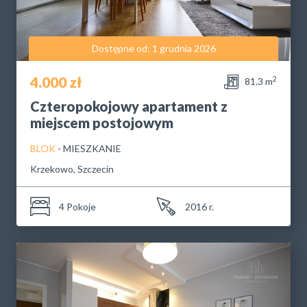
Dostępne od: 1 grudnia 2026
4.000 zł
2
81.3 m
Czteropokojowy apartament z
miejscem postojowym
BLOK
- MIESZKANIE
Krzekowo, Szczecin
4 Pokoje
2016 r.