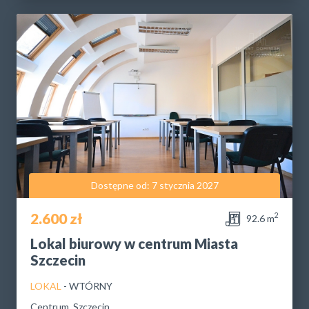
Dostępne od: 7 stycznia 2027
2.600 zł
2
92.6 m
Lokal biurowy w centrum Miasta
Szczecin
LOKAL
- WTÓRNY
Centrum, Szczecin