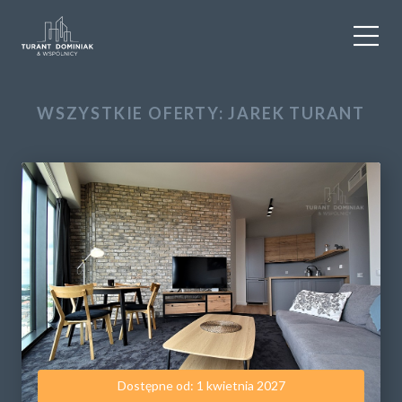
WYNAJEM
WSZYSTKIE OFERTY: JAREK TURANT
SPRZEDAŻ
OBIEKTY KOMERCYJNE
DLA DEWELOPERÓW
USŁUGI DODATKOWE
O NAS
KONTAKT
Dostępne od: 1 kwietnia 2027