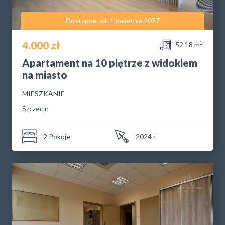
Dostępne od: 1 kwietnia 2027
4.000 zł
2
52.18 m
Apartament na 10 piętrze z widokiem
na miasto
MIESZKANIE
Szczecin
2 Pokoje
2024 r.