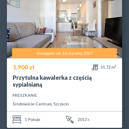
Dostępne od: 16 stycznia 2027
1.900 zł
2
31.72 m
Przytulna kawalerka z częścią
sypialnianą
MIESZKANIE
Śródmieście-Centrum, Szczecin
1 Pokoje
2013 r.