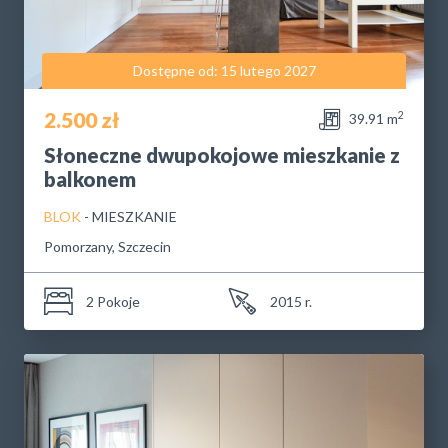
Dostępne od: 15 lutego 2027
2.500 zł
2
39.91 m
Słoneczne dwupokojowe mieszkanie z
balkonem
BLOK
- MIESZKANIE
Pomorzany, Szczecin
2 Pokoje
2015 r.