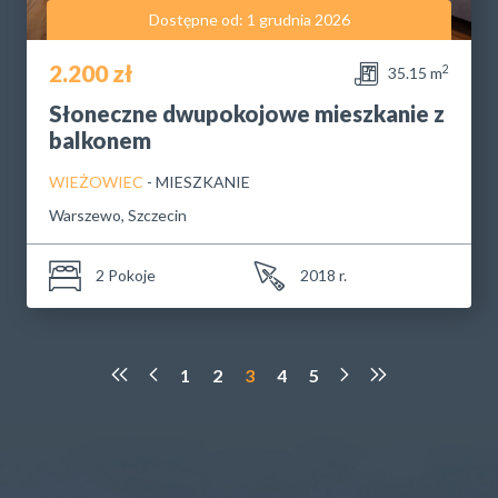
Dostępne od: 1 grudnia 2026
2.200 zł
2
35.15 m
Słoneczne dwupokojowe mieszkanie z
balkonem
WIEŻOWIEC
- MIESZKANIE
Warszewo, Szczecin
2 Pokoje
2018 r.
1
2
3
4
5