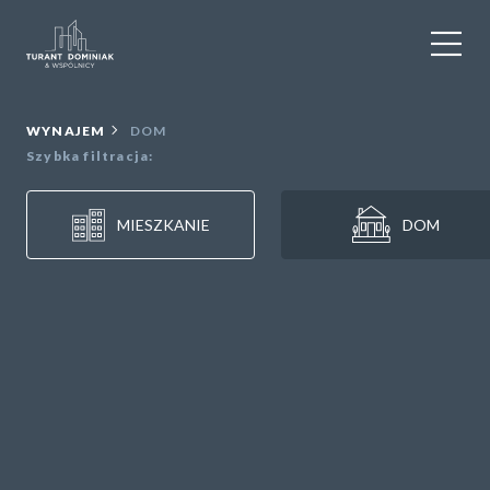
WYNAJEM
WYNAJEM
DOM
Szybka filtracja:
SPRZEDAŻ
MIESZKANIE
DOM
OBIEKTY KOMERCYJNE
DLA DEWELOPERÓW
USŁUGI DODATKOWE
O NAS
KONTAKT