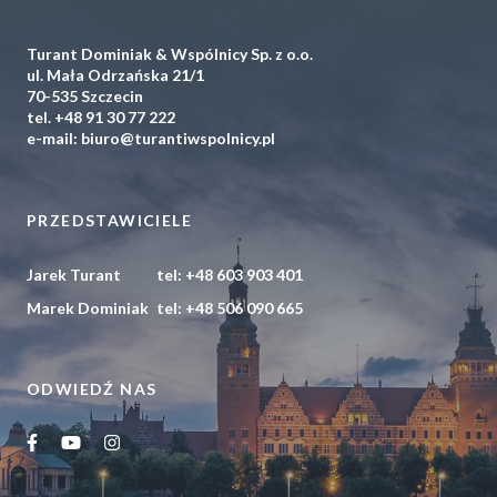
Turant Dominiak & Wspólnicy Sp. z o.o.
ul. Mała Odrzańska 21/1
70-535 Szczecin
tel.
+48 91 30 77 222
e-mail:
biuro@turantiwspolnicy.pl
PRZEDSTAWICIELE
Jarek Turant
tel:
+48 603 903 401
Marek Dominiak
tel:
+48 506 090 665
ODWIEDŹ NAS