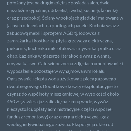
położony jest na drugim piętrze posiada salon, dwie
niezależne sypialnie, oddzielną i widną kuchnię, łazienkę
oraz przedpokój. Ściany w pokojach gładkie i malowane w
jasnych odcieniach, na podłogach panele. Kuchnia wraz z
zabudową mebli i sprzętem AGD tj. lodówka z
zamrażarką i kostkarką, płyta grzewcza elektryczna,
piekarnik, kuchenka mikrofalowa, zmywarka, pralka oraz
okap. Łazienka w glazurze i terakocie wraz z wanną,
umywalką i wc. Całe widoczne na zdjęciach umeblowanie i
wyposażenie pozostaje w wynajmowanym lokalu.
Ogrzewanie i ciepła woda użytkowa z pieca gazowego
dwuobiegowego. Dodatkowe koszty eksploatacyjne to
czynsz do wspólnoty mieszkaniowej w wysokości około
450 zł (zawiera już zaliczkę na zimną wodę, wywóz
nieczystości, opłaty administracyjne, części wspólne,
fundusz remontowy) oraz energia elektryczna i gaz
według indywidualnego zużycia. Ekspozycja okien od