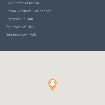
Typ kuchni:
Osobna
Forma własności:
Własność
Ogrzewanie:
Tak
Źródłow c.w.:
Tak
Rok budowy:
1935