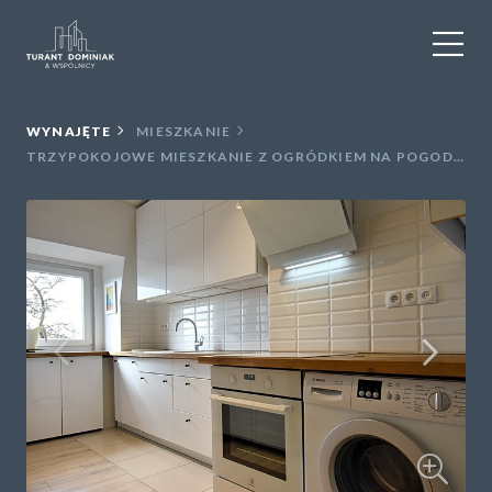
WYNAJEM
WYNAJĘTE
MIESZKANIE
TRZYPOKOJOWE MIESZKANIE Z OGRÓDKIEM NA POGODNIE
SPRZEDAŻ
OBIEKTY KOMERCYJNE
DLA DEWELOPERÓW
USŁUGI DODATKOWE
O NAS
KONTAKT