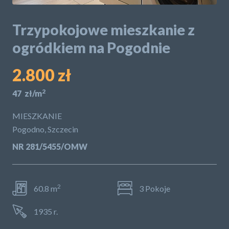
POLITYKA PRYWATNOŚCI
Trzypokojowe mieszkanie z
ogródkiem na Pogodnie
2.800 zł
2
47 zł/m
MIESZKANIE
Pogodno, Szczecin
NR 281/5455/OMW
2
60.8 m
3 Pokoje
1935 r.