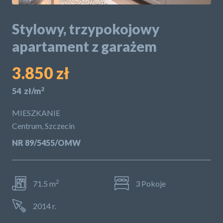
POLITYKA PRYWATNOŚCI
Stylowy, trzypokojowy
apartament z garażem
3.850 zł
2
54 zł/m
MIESZKANIE
Centrum, Szczecin
NR 89/5455/OMW
2
71.5 m
3 Pokoje
2014 r.