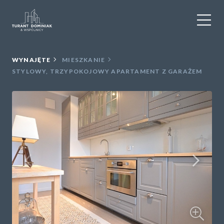
WYNAJEM
WYNAJĘTE
MIESZKANIE
STYLOWY, TRZYPOKOJOWY APARTAMENT Z GARAŻEM
SPRZEDAŻ
OBIEKTY KOMERCYJNE
DLA DEWELOPERÓW
USŁUGI DODATKOWE
O NAS
KONTAKT