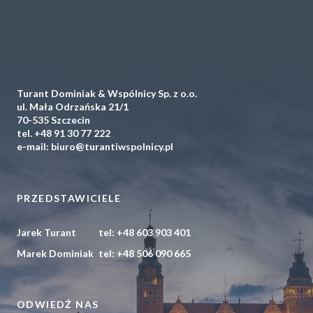
Turant Dominiak & Wspólnicy Sp. z o.o.
ul. Mała Odrzańska 21/1
70-535 Szczecin
tel.
+48 91 30 77 222
e-mail:
biuro@turantiwspolnicy.pl
PRZEDSTAWICIELE
Jarek Turant
tel:
+48 603 903 401
Marek Dominiak
tel:
+48 506 090 665
ODWIEDŹ NAS