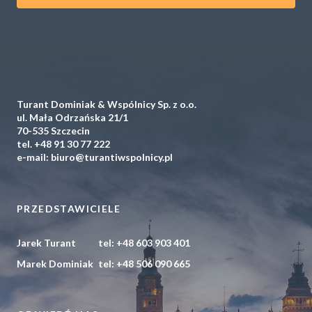
Turant Dominiak & Wspólnicy Sp. z o.o.
ul. Mała Odrzańska 21/1
70-535 Szczecin
tel.
+48 91 30 77 222
e-mail:
biuro@turantiwspolnicy.pl
PRZEDSTAWICIELE
Jarek Turant
tel:
+48 603 903 401
Marek Dominiak
tel:
+48 506 090 665