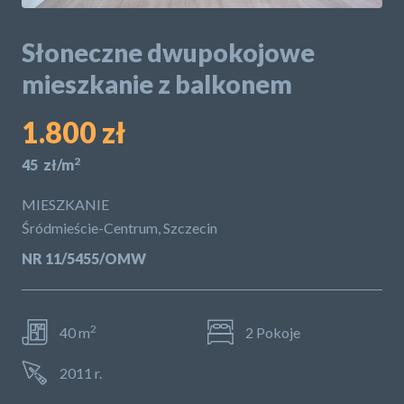
POLITYKA PRYWATNOŚCI
Słoneczne dwupokojowe
mieszkanie z balkonem
1.800 zł
2
45 zł/m
MIESZKANIE
Śródmieście-Centrum, Szczecin
NR 11/5455/OMW
2
40 m
2 Pokoje
2011 r.