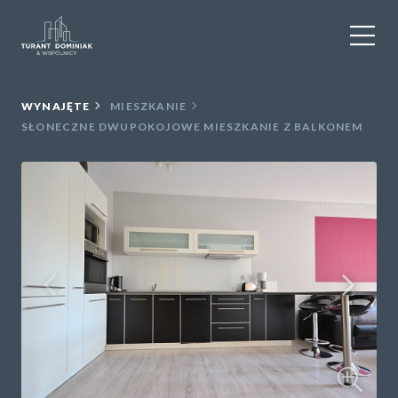
WYNAJEM
WYNAJĘTE
MIESZKANIE
SŁONECZNE DWUPOKOJOWE MIESZKANIE Z BALKONEM
SPRZEDAŻ
OBIEKTY KOMERCYJNE
DLA DEWELOPERÓW
USŁUGI DODATKOWE
O NAS
KONTAKT