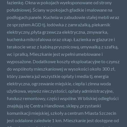
łazienkę. Okna w pokojach wyeksponowane od strony
południowej. Ściany w pokojach gładkie i malowane na
podłogach panele. Kuchnia w zabudowie stałej mebli wraz
ze sprzętem AGD tj. lodówka z zamrażalką, piekarnik
elektryczny, płyta grzewcza elektryczna, zmywarka,
kuchenka mikrofalowa oraz okap. Łazienka w glazurze i
terakocie wraz z kabiną prysznicową, umywalką z szafką,
wc i pralką. Mieszkanie jest w pełni umeblowane i
wyposażone. Dodatkowe koszty eksploatacyjne to czynsz
do wspólnoty mieszkaniowej w wysokości około 300 zł,
który zawiera już wszystkie opłaty i media tj. energia
elektryczna, ogrzewanie miejskie, ciepła i zimna woda
użytkowa, wywóz nieczystości, opłaty administracyjne,
fundusz remontowy, części wspólne. W bliskiej odległości
znajdują się Centra Handlowe, sklepy, przystanki
komunikacji miejskiej, szkoły a centrum Miasta Szczecin
jest oddalone zaledwie 1 km. Mieszkanie jest dostępne od