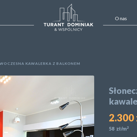
O nas
OWOCZESNA KAWALERKA Z BALKONEM
Słonec
kawale
2.300 
2
58 zł/m