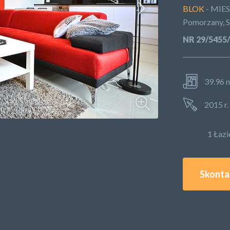
BLOK
- MIE
Pomorzany, S
NR 29/545
39.96 
2015 r.
1 Łaz
Skontak