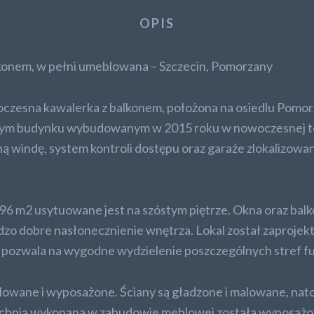
OPIS
onem, w pełni umeblowana – Szczecin, Pomorzany
czesna kawalerka z balkonem, położona na osiedlu Pomorz
rowym budynku wybudowanym w 2015 roku w nowoczesnej t
ą windę, system kontroli dostępu oraz garaże zlokalizowa
96 m2 usytuowane jest na szóstym piętrze. Okna oraz balk
zo dobre nasłonecznienie wnętrza. Lokal został zaprojek
d pozwala na wygodne wydzielenie poszczególnych stref f
lowane i wyposażone. Ściany są gładzone i malowane, nat
uchnia wykonana w zabudowie meblowej została wyposażo