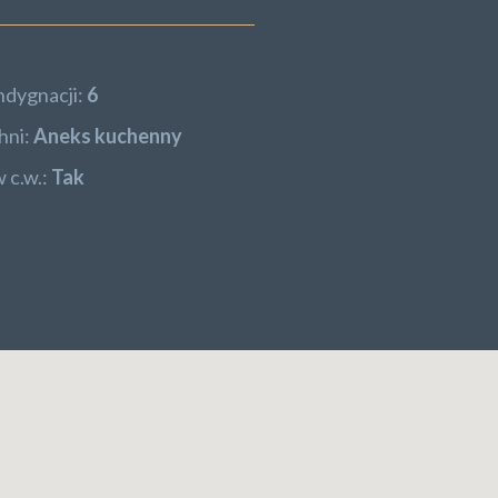
ndygnacji:
6
hni:
Aneks kuchenny
 c.w.:
Tak