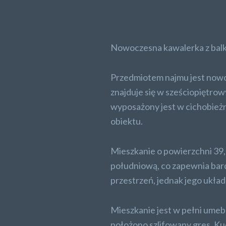
Nowoczesna kawalerka z balk
Przedmiotem najmu jest nowo
znajduje się w sześciopięt
wyposażony jest w cichobieżn
obiektu.
Mieszkanie o powierzchni 39,
południową, co zapewnia bard
przestrzeń, jednak jego ukła
Mieszkanie jest w pełni umeb
położono szlifowany gres. K