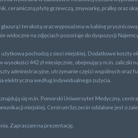
nik, ceramiczną płytę grzewczą, zmywarkę, pralkę oraz oka
glazurą i terakotą oraz wyposażona w kabinę prysznicową
e widoczne na zdjęciach pozostaje do dyspozycji Najemcy
użytkowa pochodzą z sieci miejskiej. Dodatkowe koszty e
wysokości 442 zł miesięcznie, obejmujący m.in. zaliczki na
szty administracyjne, utrzymanie części wspólnych oraz 
ia elektryczna według indywidualnego zużycia.
najdują się m.in. Pomorski Uniwersytet Medyczny, centra
omunikacji miejskiej. Centrum Szczecin oddalone jest o zal
nia. Zapraszam na prezentację.