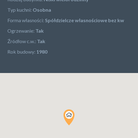
Typ kuchni:
Osobna
Forma własności:
Spółdzielcze własnościowe bez kw
Ogrzewanie:
Tak
Źródłow c.w.:
Tak
Rok budowy:
1980