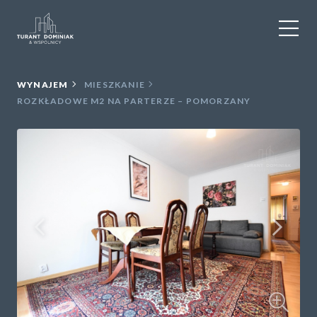
WYNAJEM
WYNAJEM
MIESZKANIE
ROZKŁADOWE M2 NA PARTERZE – POMORZANY
SPRZEDAŻ
OBIEKTY KOMERCYJNE
DLA DEWELOPERÓW
USŁUGI DODATKOWE
O NAS
KONTAKT