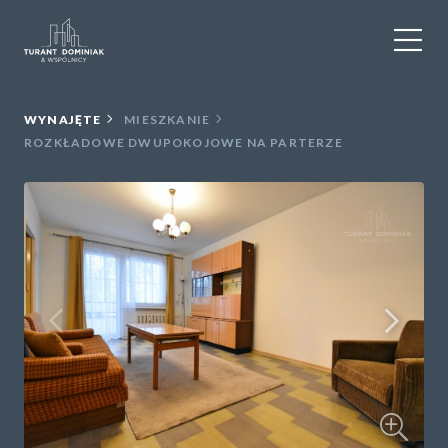
WYNAJEM
WYNAJĘTE
MIESZKANIE
ROZKŁADOWE DWUPOKOJOWE NA PARTERZE
SPRZEDAŻ
OBIEKTY KOMERCYJNE
DLA DEWELOPERÓW
USŁUGI DODATKOWE
O NAS
KONTAKT