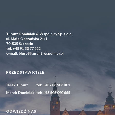
Turant Dominiak & Wspólnicy Sp. z o.o.
ul. Mała Odrzańska 21/1
70-535 Szczecin
tel.
+48 91 30 77 222
e-mail:
biuro@turantiwspolnicy.pl
PRZEDSTAWICIELE
Jarek Turant
tel:
+48 603 903 401
Marek Dominiak
tel:
+48 506 090 665
ODWIEDŹ NAS