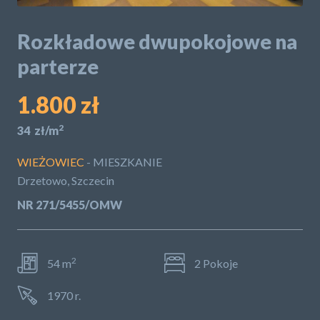
POLITYKA PRYWATNOŚCI
Rozkładowe dwupokojowe na
parterze
1.800 zł
2
34 zł/m
WIEŻOWIEC
- MIESZKANIE
Drzetowo, Szczecin
NR 271/5455/OMW
2
54 m
2 Pokoje
1970 r.