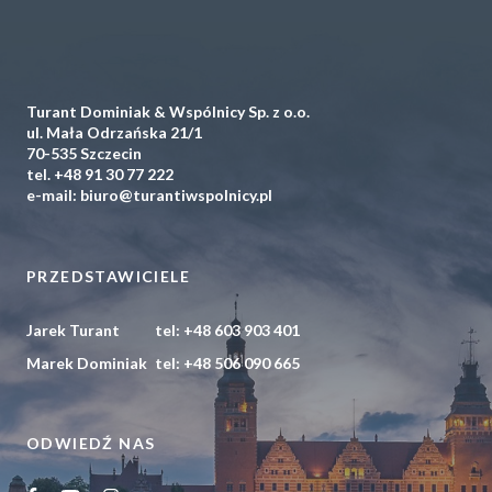
Turant Dominiak & Wspólnicy Sp. z o.o.
ul. Mała Odrzańska 21/1
70-535 Szczecin
tel.
+48 91 30 77 222
e-mail:
biuro@turantiwspolnicy.pl
PRZEDSTAWICIELE
Jarek Turant
tel:
+48 603 903 401
Marek Dominiak
tel:
+48 506 090 665
ODWIEDŹ NAS