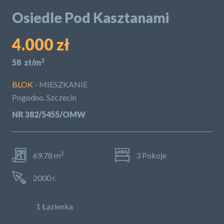
Osiedle Pod Kasztanami
POLITYKA PRYWATNOŚCI
4.000 zł
2
58 zł/m
BLOK
- MIESZKANIE
Pogodno, Szczecin
NR 382/5455/OMW
2
69.78 m
3 Pokoje
2000 r.
1 Łazienka