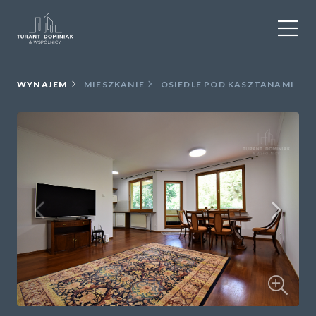
WYNAJEM
WYNAJEM
MIESZKANIE
OSIEDLE POD KASZTANAMI
SPRZEDAŻ
OBIEKTY KOMERCYJNE
DLA DEWELOPERÓW
USŁUGI DODATKOWE
O NAS
KONTAKT