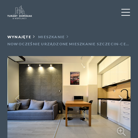
WYNAJEM
WYNAJĘTE
MIESZKANIE
NOWOCZEŚNIE URZĄDZONE MIESZKANIE SZCZECIN-CENTRUM
SPRZEDAŻ
OBIEKTY KOMERCYJNE
DLA DEWELOPERÓW
USŁUGI DODATKOWE
O NAS
KONTAKT