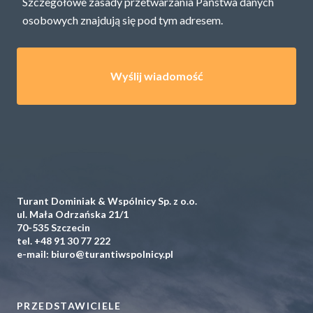
Szczegółowe zasady przetwarzania Państwa danych
osobowych znajdują się pod
tym adresem.
Turant Dominiak & Wspólnicy Sp. z o.o.
ul. Mała Odrzańska 21/1
70-535 Szczecin
tel.
+48 91 30 77 222
e-mail:
biuro@turantiwspolnicy.pl
PRZEDSTAWICIELE