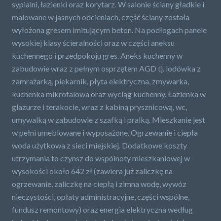
sypialni, łazienki oraz korytarz. W salonie ściany gładkie i
malowane w jasnych odcieniach, część ściany została
wyłożona gresem imitującym beton. Na podłogach panele
wysokiej klasy ścieralności oraz w części aneksu
kuchennego i przedpokoju gres. Aneks kuchenny w
zabudowie wraz z pełnym osprzętem AGD tj. lodówka z
zamrażarką, piekarnik, płyta elektryczna, zmywarka,
kuchenka mikrofalowa oraz wyciąg kuchenny. Łazienka w
glazurze i terakocie, wraz z kabiną prysznicową, wc,
umywalką w zabudowie z szafką i pralką. Mieszkanie jest
w pełni umeblowane i wyposażone. Ogrzewanie i ciepła
woda użytkowa z sieci miejskiej. Dodatkowe koszty
utrzymania to czynsz do wspólnoty mieszkaniowej w
wysokości około 642 zł (zawiera już zaliczkę na
ogrzewanie, zaliczkę na ciepłą i zimna wodę, wywóz
nieczystości, opłaty administracyjne, części wspólne,
fundusz remontowy) oraz energia elektryczna według