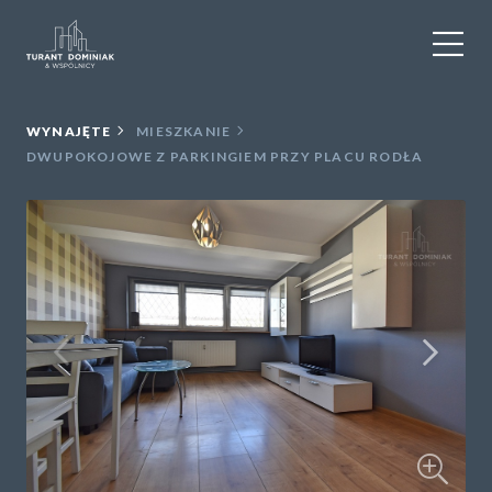
WYNAJEM
WYNAJĘTE
MIESZKANIE
DWUPOKOJOWE Z PARKINGIEM PRZY PLACU RODŁA
SPRZEDAŻ
OBIEKTY KOMERCYJNE
DLA DEWELOPERÓW
USŁUGI DODATKOWE
O NAS
KONTAKT