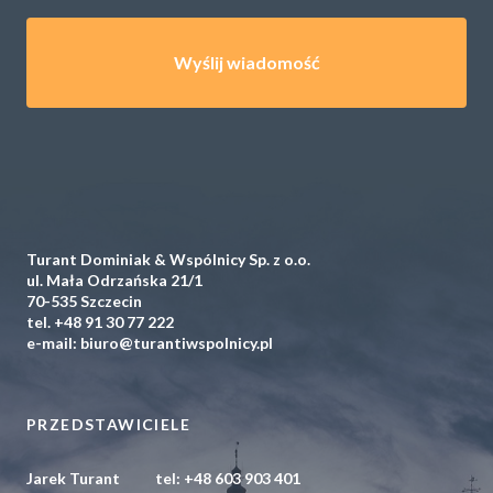
Turant Dominiak & Wspólnicy Sp. z o.o.
ul. Mała Odrzańska 21/1
70-535 Szczecin
tel.
+48 91 30 77 222
e-mail:
biuro@turantiwspolnicy.pl
PRZEDSTAWICIELE
Jarek Turant
tel:
+48 603 903 401