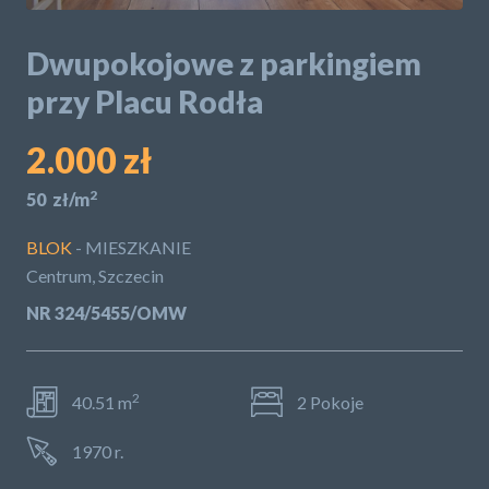
POLITYKA PRYWATNOŚCI
Dwupokojowe z parkingiem
przy Placu Rodła
2.000 zł
2
50 zł/m
BLOK
- MIESZKANIE
Centrum, Szczecin
NR 324/5455/OMW
2
40.51 m
2 Pokoje
1970 r.