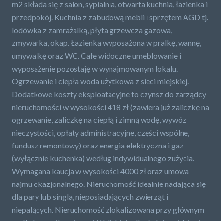
m2 składa się z salon, sypialnia, otwarta kuchnia, łazienka i
przedpokój. Kuchnia z zabudową mebli i sprzętem AGD tj.
lodówka z zamrażalką, płyta grzewcza gazowa,
zmywarka, okap. Łazienka wyposażona w pralkę, wannę,
umywalkę oraz WC. Całe widoczne umeblowanie i
wyposażenie pozostaję w wynajmowanym lokalu.
Ogrzewanie i ciepła woda użytkowa z sieci miejskiej.
Dodatkowe koszty eksploatacyjne to czynsz do zarządcy
nieruchomości w wysokości 418 zł (zawiera już zaliczkę na
ogrzewanie, zaliczkę na ciepłą i zimną wodę, wywóz
nieczystości, opłaty administracyjne, części wspólne,
fundusz remontowy) oraz energia elektryczna i gaz
(wyłącznie kuchenka) według indywidualnego zużycia.
Wymagana kaucja w wysokości 4000 zł oraz umowa
najmu okazjonalnego. Nieruchomość idealnie nadająca się
dla pary lub singla, nieposiadających zwierząt i
niepalących. Nieruchomość zlokalizowana przy głównym