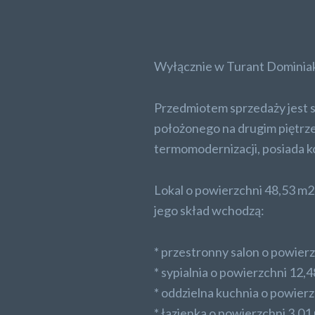
Wyłącznie w Turant Dominia
Przedmiotem sprzedaży jest s
położonego na drugim piętrze
termomodernizacji, posiada k
Lokal o powierzchni 48,53 m2
jego skład wchodzą:
* przestronny salon o powierz
* sypialnia o powierzchni 12,4
* oddzielna kuchnia o powierz
* łazienka o powierzchni 3,01