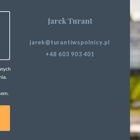
Jarek Turant
jarek@turantiwspolnicy.pl
+48 603 903 401
anych
nia.
sem.