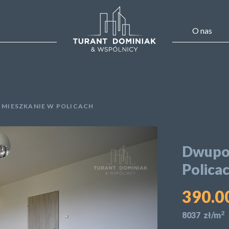
O nas
MIESZKANIE W POLICACH
Dwupo
Polica
390.00
2
8037 zł/m