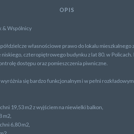
OPIS
k & Wspólnicy
półdzielcze własnościowe prawo do lokalu mieszkalnego z
 niskiego, czteropiętrowego budynku z lat 80. w Policach
ontrolę dostępu oraz pomieszczenia piwniczne.
 wyróżnia się bardzo funkcjonalnym i w pełni rozkładow
chni 19,53 m2 z wyjściem na niewielki balkon,
8 m2,
chni 6,80 m2,
 m2,