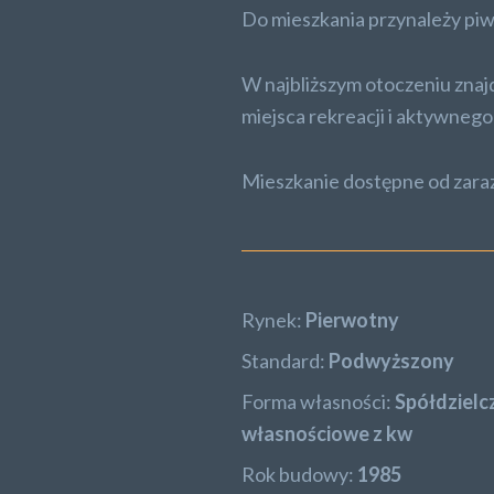
Do mieszkania przynależy piw
W najbliższym otoczeniu znajd
miejsca rekreacji i aktywneg
Mieszkanie dostępne od zaraz
Rynek:
Pierwotny
Standard:
Podwyższony
Forma własności:
Spółdzielc
własnościowe z kw
Rok budowy:
1985