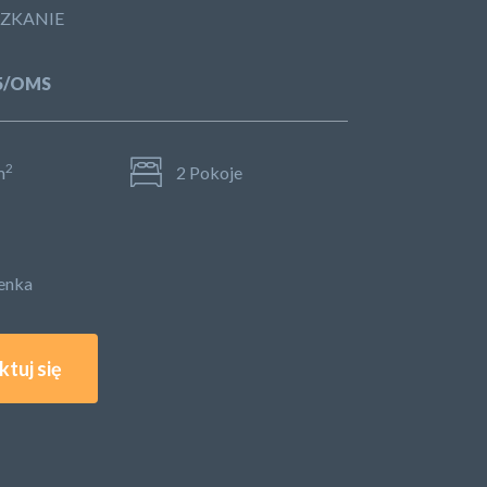
SZKANIE
55/OMS
2
m
2 Pokoje
ienka
tuj się