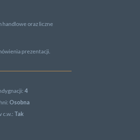
um handlowe oraz liczne
mówienia prezentacji.
ndygnacji:
4
hni:
Osobna
 c.w.:
Tak