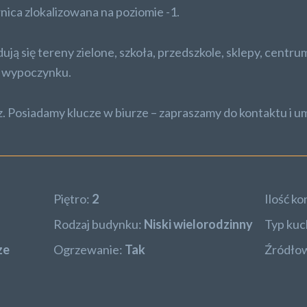
nica zlokalizowana na poziomie -1.
ują się tereny zielone, szkoła, przedszkole, sklepy, centr
o wypoczynku.
. Posiadamy klucze w biurze – zapraszamy do kontaktu i u
Piętro:
2
Ilość ko
Rodzaj budynku:
Niski wielorodzinny
Typ kuc
ze
Ogrzewanie:
Tak
Źródłow