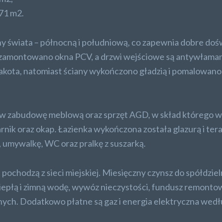
,71 m2.
 świata – północną i południową, co zapewnia dobre doś
zamontowano okna PCV, a drzwi wejściowe są antywłaman
akota, natomiast ściany wykończono gładzią i pomalowano
w zabudowę meblową oraz sprzęt AGD, w skład którego 
nik oraz okap. Łazienka wykończona została glazurą i tera
 umywalkę, WC oraz pralkę z suszarką.
ochodzą z sieci miejskiej. Miesięczny czynsz do spółdzieln
 ciepłą i zimną wodę, wywóz nieczystości, fundusz remonto
nych. Dodatkowo płatne są gaz i energia elektryczna wedł