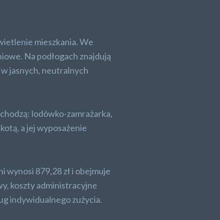
wietlenie mieszkania. We
iowe. Na podłogach znajdują
 w jasnych, neutralnych
wchodzą: lodówko-zamrażarka,
kotą, a jej wyposażenie
i wynosi 879,28 zł i obejmuje
wy, koszty administracyjne
ug indywidualnego zużycia.