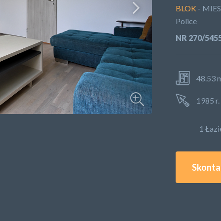
BLOK
- MIE
Police
NR 270/54
48.53 
1985 r.
1 Łaz
Skontak