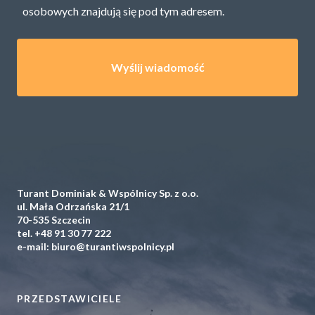
osobowych znajdują się pod
tym adresem.
Turant Dominiak & Wspólnicy Sp. z o.o.
ul. Mała Odrzańska 21/1
70-535 Szczecin
tel.
+48 91 30 77 222
e-mail:
biuro@turantiwspolnicy.pl
PRZEDSTAWICIELE