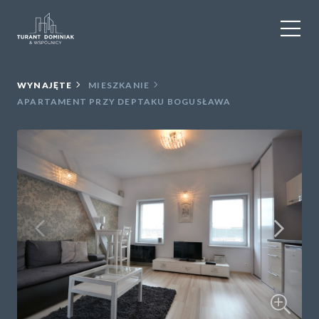
WYNAJEM
WYNAJĘTE
MIESZKANIE
APARTAMENT PRZY DEPTAKU BOGUSŁAWA
SPRZEDAŻ
OBIEKTY KOMERCYJNE
DLA DEWELOPERÓW
USŁUGI DODATKOWE
O NAS
KONTAKT