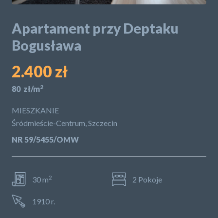
POLITYKA PRYWATNOŚCI
Apartament przy Deptaku
Bogusława
2.400 zł
2
80 zł/m
MIESZKANIE
Śródmieście-Centrum, Szczecin
NR 59/5455/OMW
2
30 m
2 Pokoje
1910 r.