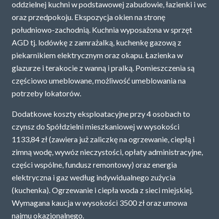
oddzielnej kuchni w podstawowej zabudowie, łazienki i wc
POLITYKA PRYWATNOŚCI
oraz przedpokoju. Ekspozycja okien na stronę
południowo-zachodnią. Kuchnia wyposażona w sprzęt
AGD tj. lodówkę z zamrażalką, kuchenkę gazową z
piekarnikiem elektrycznym oraz okapu. Łazienka w
glazurze i terakocie z wanną i pralką. Pomieszczenia są
częściowo umeblowane, możliwość umeblowania na
potrzeby lokatorów.
Dodatkowe koszty eksploatacyjne przy 4 osobach to
czynsz do Spółdzielni mieszkaniowej w wysokości
1133,84 zł (zawiera już zaliczkę na ogrzewanie, ciepłą i
zimną wodę, wywóz nieczystości, opłaty administracyjne,
części wspólne, fundusz remontowy) oraz energia
elektryczna i gaz według indywidualnego zużycia
(kuchenka). Ogrzewanie i ciepła woda z sieci miejskiej.
Wymagana kaucja w wysokości 3500 zł oraz umowa
najmu okazjonalnego.