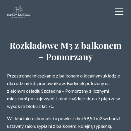
WYNAJEM
Rozkładowe M3 z balkonem
SPRZEDAŻ
– Pomorzany
OBIEKTY KOMERCYJNE
Przestronne mieszkanie z balkonem o idealnym układzie
DLA DEWELOPERÓW
dla rodziny lub pracowników. Budynek położony na
zielonym osiedlu Szczecina – Pomorzany z licznymi
USŁUGI DODATKOWE
miejscami postojowymi. Lokal znajduje się na 7 piątrze w
wysokim bloku z lat 70.
O NAS
W skład nieruchomości o powierzchni 59,54 m2 wchodzi
KONTAKT
ustawny salon, sypialni z balkonem, kolejną sypialnią,