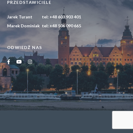
PRZEDSTAWICIELE
POLITYKA PRYWATNOŚCI
Jarek Turant
tel:
+48 603 903 401
Marek Dominiak
tel:
+48 506 090 665
ODWIEDŹ NAS