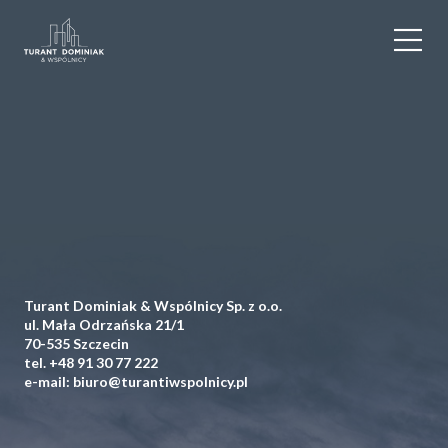
WYNAJEM
SPRZEDAŻ
OBIEKTY KOMERCYJNE
DLA DEWELOPERÓW
Turant Dominiak & Wspólnicy Sp. z o.o.
USŁUGI DODATKOWE
ul. Mała Odrzańska 21/1
70-535 Szczecin
tel.
+48 91 30 77 222
O NAS
e-mail:
biuro@turantiwspolnicy.pl
KONTAKT