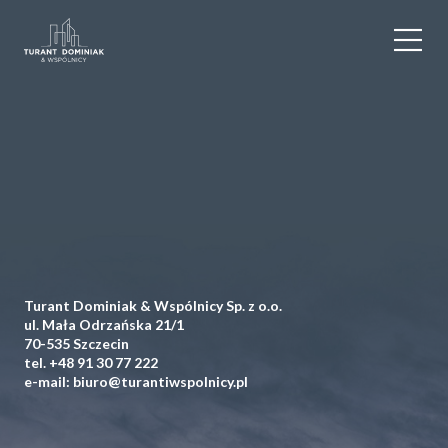
WYNAJEM
SPRZEDAŻ
OBIEKTY KOMERCYJNE
DLA DEWELOPERÓW
Turant Dominiak & Wspólnicy Sp. z o.o.
USŁUGI DODATKOWE
ul. Mała Odrzańska 21/1
70-535 Szczecin
tel.
+48 91 30 77 222
O NAS
e-mail:
biuro@turantiwspolnicy.pl
KONTAKT