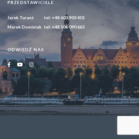
PRZEDSTAWICIELE
POLITYKA PRYWATNOŚCI
Jarek Turant
tel:
+48 603 903 401
Marek Dominiak
tel:
+48 506 090 665
ODWIEDŹ NAS