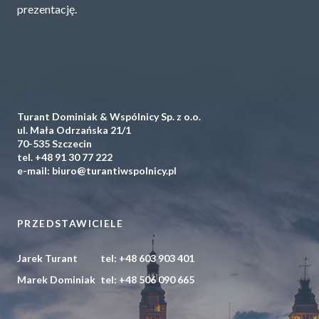
prezentację.
Turant Dominiak & Wspólnicy Sp. z o.o.
ul. Mała Odrzańska 21/1
70-535 Szczecin
tel.
+48 91 30 77 222
e-mail:
biuro@turantiwspolnicy.pl
PRZEDSTAWICIELE
Jarek Turant
tel:
+48 603 903 401
Marek Dominiak
tel:
+48 506 090 665