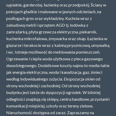
sypialnie, garderobę, łazienkę oraz przedpokój. Ściany w
POLITYKA PRYWATNOŚCI
pokojach gładkie i malowane w jasnych odcieniach, na
podłogach gres oraz wykładziny. Kuchnia wraz z
zabudową mebli i sprzętem AGD tj. lodówka z
zamrażarką, płyta grzewcza elektryczna, piekarnik,
kuchenka mikrofalowa, zmywarka oraz okap. Łazienka w
glazurze i terakocie wraz z kabiną prysznicową, umywalką
i wc. Istnieje możliwość do meblowania pomieszczeń.
Ogrzewanie i ciepła woda użytkowa z pieca gazowego
dwuobiegowego. Dodatkowe koszty najmu to media takie
jak energia elektryczna, woda i kanalizacja, gaz, śmieci
według indywidualnego zużycia. Ekspozycja okien od
strony wschodniej i zachodniej. Od strony wschodniej
budynku jest także do dyspozycji ogródek. W bliskiej
odległości znajdują się sklepy, centra handlowe, przystanki
komunikacji miejskiej, szkoły oraz tereny zielone.
Nieruchomość dostępna od zaraz. Zapraszamy na