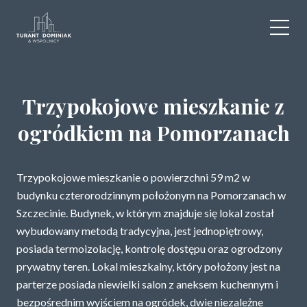
WYNAJEM
Trzypokojowe mieszkanie z
SPRZEDAŻ
ogródkiem na Pomorzanach
OBIEKTY KOMERCYJNE
Trzypokojowe mieszkanie o powierzchni 59 m2 w
DLA DEWELOPERÓW
budynku czterorodzinnym położonym na Pomorzanach w
Szczecinie. Budynek, w którym znajduje się lokal został
USŁUGI DODATKOWE
wybudowany metodą tradycyjna, jest jednopiętrowy,
posiada termoizolację, kontrolę dostępu oraz ogrodzony
O NAS
prywatny teren. Lokal mieszkalny, który położony jest na
parterze posiada niewielki salon z aneksem kuchennym i
KONTAKT
bezpośrednim wyjściem na ogródek, dwie niezależne