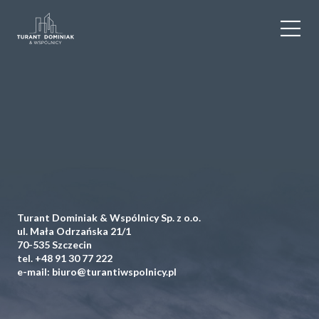
WYNAJEM
SPRZEDAŻ
OBIEKTY KOMERCYJNE
DLA DEWELOPERÓW
Turant Dominiak & Wspólnicy Sp. z o.o.
USŁUGI DODATKOWE
ul. Mała Odrzańska 21/1
70-535 Szczecin
tel.
+48 91 30 77 222
O NAS
e-mail:
biuro@turantiwspolnicy.pl
KONTAKT