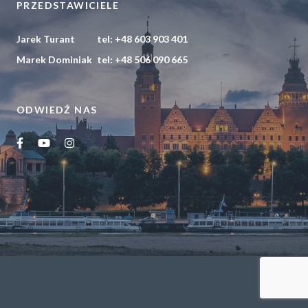
PRZEDSTAWICIELE
POLITYKA PRYWATNOŚCI
Jarek Turant
tel:
+48 603 903 401
Marek Dominiak
tel:
+48 506 090 665
ODWIEDŹ NAS