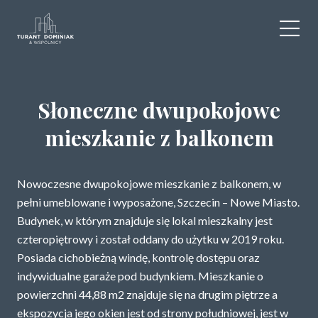
WYNAJEM
Słoneczne dwupokojowe
SPRZEDAŻ
mieszkanie z balkonem
OBIEKTY KOMERCYJNE
Nowoczesne dwupokojowe mieszkanie z balkonem, w
DLA DEWELOPERÓW
pełni umeblowane i wyposażone, Szczecin – Nowe Miasto.
Budynek, w którym znajduje się lokal mieszkalny jest
USŁUGI DODATKOWE
czteropiętrowy i został oddany do użytku w 2019 roku.
Posiada cichobieżną windę, kontrolę dostępu oraz
O NAS
indywidualne garaże pod budynkiem. Mieszkanie o
powierzchni 44,88 m2 znajduje się na drugim piętrze a
KONTAKT
ekspozycja jego okien jest od strony południowej, jest w