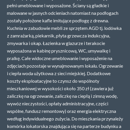
pełni umeblowane i wyposażone. Ściany są gładkie i
POLITYKA PRYWATNOŚCI
malowane w jasnych odcieniach natomiast na podłogach
zostały położone kafle imitujące podłogę z drewna.
Kuchnia w zabudowie mebli ze sprzętem AGD tj. lodówka
z zamrażarką, piekarnik, płyta grzewcza indukcyjna,
zmywarka i okap. Łazienka w glazurze i terakocie
wyposażona w kabinę prysznicową, WC, umywalkę i
pralkę. Całe widoczne umeblowanie i wyposażenie na
zdjęciach pozostaje w wynajmowanym lokalu. Ogrzewanie
i ciepła woda użytkowa z sieci miejskiej. Dodatkowe
koszty eksploatacyjne to czynsz do wspólnoty
mieszkaniowej w wysokości około 350 zł (zawiera już
zaliczkę na ogrzewanie, zaliczkę na ciepłą i zimną wodę,
wywóz nieczystości, opłaty administracyjne, części
wspólne, fundusz remontowy) oraz energia elektryczna
według indywidualnego zużycia. Do mieszkania przynależy
komórka lokatorska znajdująca się na parterze budynku a